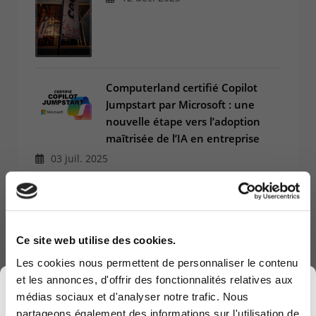
Computerland certifié Copilot
Jumpstart par Microsoft : une
nouvelle étape vers l’adoption
maîtrisée de l’IA en entreprise
03 juil. 2025
Le Groupe NRB crée un nouveau
pôle IT qui combine les expertises
Ce site web utilise des cookies.
de Win et de Computerland.
Arnaud Spirlet, CEO de Win, en
Les cookies nous permettent de personnaliser le contenu
assure la direction.
et les annonces, d'offrir des fonctionnalités relatives aux
×
21 janv. 2025
médias sociaux et d'analyser notre trafic. Nous
partageons également des informations sur l'utilisation de