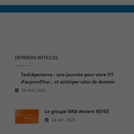
Espace client
Centre de services
Support pour incidents & demandes de services
+32(0)800/12.712 (Belgique - Fr)
+32(0)800/12.812 (Belgique - Nl)
+352 8002 45 46 (Luxembourg - Fr)
DERNIERS ARTICLES
support-cpld@keyes.eu
Service Clients
TechXperience : une journée pour vivre l’IT
Suivi des livraisons
d’aujourd’hui… et anticiper celui de demain
+32(0)4 239.89.39
26 mai 2026
logistics-cpld@keyes.eu
Service Facturation
Le groupe NRB devient KEYES
24 avr. 2026
compta-cpld@keyes.eu