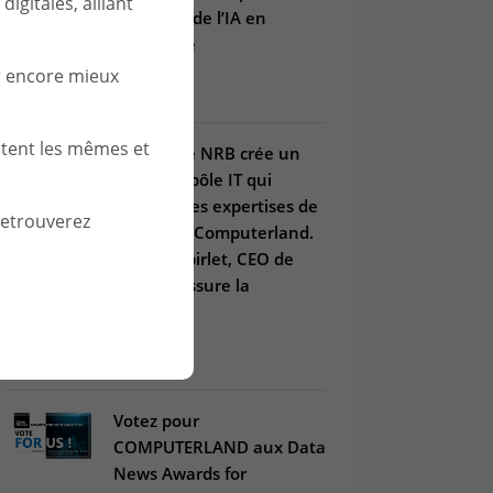
igitales, alliant
maîtrisée de l’IA en
entreprise
r encore mieux
03 juil. 2025
stent les mêmes et
Le Groupe NRB crée un
nouveau pôle IT qui
combine les expertises de
retrouverez
Win et de Computerland.
Arnaud Spirlet, CEO de
Win, en assure la
direction.
21 janv. 2025
Votez pour
COMPUTERLAND aux Data
News Awards for