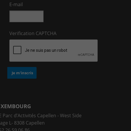
E-mail
Verification CAPTCHA
UXEMBOURG
 Parc d’Activités Capellen - West Side
lage L- 8308 Capellen
52 26 59 06 86