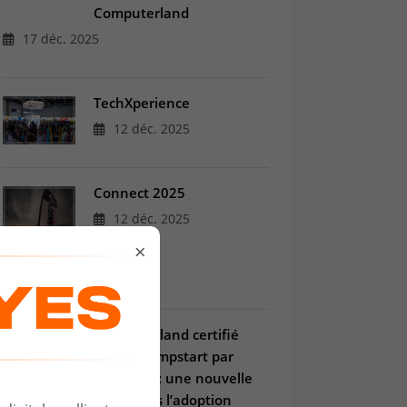
Computerland
17 déc. 2025
TechXperience
12 déc. 2025
Connect 2025
12 déc. 2025
×
Computerland certifié
Copilot Jumpstart par
Microsoft : une nouvelle
étape vers l’adoption