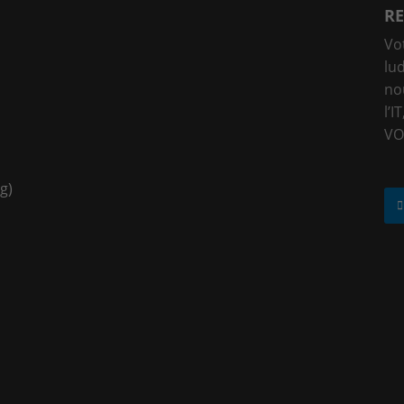
RE
Vo
lu
no
l’I
VO
g)