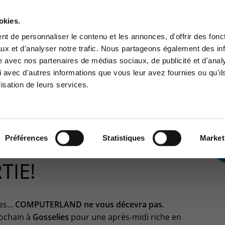
A PROPOS
RÉFÉRENCES
PARTENAIRES
JOBS
okies.
Contactez-nous
t de personnaliser le contenu et les annonces, d'offrir des fonct
ux et d'analyser notre trafic. Nous partageons également des in
BUSINESS SOLUTIONS
CYBER SÉCURITÉ
GOUVERNANCE
SUPPO
site avec nos partenaires de médias sociaux, de publicité et d'anal
ce Clients
Centre de services
 avec d'autres informations que vous leur avez fournies ou qu'il
lisation de leurs services.
à la zone d'information
Support pour incidents & dem
ée aux clients :
de services
2016
>
Innovation & Inauguration Day : Soyez de la partie!
pace client
+32(0)800/12.712 (Belgiq
Fr)
Préférences
Statistiques
Market
NAUGURATION DAY :
+32(0)800/12.812 (Belgiq
Nl)
TIE!
+352 8002 45 46
(Luxembourg - Fr)
support-cpld@keyes.eu
s...
COMPUTERLAND ne vous décevra pas
.
ochain à
Gosselies
pour une après-midi riche en