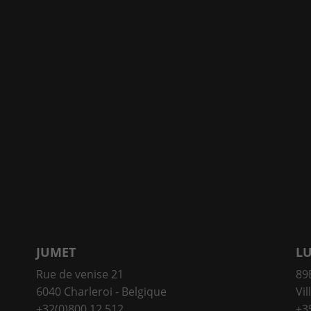
JUMET
L
Rue de venise 21
89E
6040 Charleroi - Belgique
Vil
+32(0)800 12 512
+3