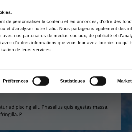
A PROPOS
RÉFÉRENCES
PARTENAIRES
JOBS
okies.
Contactez-nous
t de personnaliser le contenu et les annonces, d'offrir des fonct
ux et d'analyser notre trafic. Nous partageons également des in
BUSINESS SOLUTIONS
CYBER SÉCURITÉ
GOUVERNANCE
SUPPO
site avec nos partenaires de médias sociaux, de publicité et d'anal
ce Clients
Centre de services
 avec d'autres informations que vous leur avez fournies ou qu'il
lisation de leurs services.
à la zone d'information
Support pour incidents & dem
ée aux clients :
de services
 gestion
pace client
+32(0)800/12.712 (Belgiq
Fr)
Préférences
Statistiques
Market
DE
GESTION
+32(0)800/12.812 (Belgiq
Nl)
+352 8002 45 46
(Luxembourg - Fr)
ur adipiscing elit. Phasellus quis egestas massa.
support-cpld@keyes.eu
ringilla. P