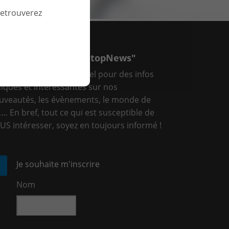
’activité
retrouverez
que.
CEVEZ VOTRE "OneStopNews"
tre point d’arrêt mensuel pour des infos
diques et intéressantes sur nos
uveautés, les évènements, le monde de
T,… En bref, tout ce qui est susceptible de
US intéresser, soyez en toujours informé !
Je souhaite m'inscrire
Nom