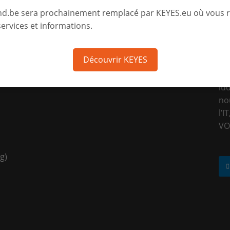
même nom et l’activité
même nom et l
nd.be sera prochainement remplacé par KEYES.eu où vous 
monastique.
monasti
ervices et informations.
RE
Découvrir KEYES
Vo
lu
no
l’I
VO
g)