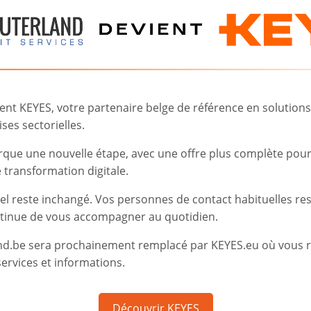
Pays pris en charge
t KEYES, votre partenaire belge de référence en solutions d
ns
Luxembourg
ses sectorielles.
rque une nouvelle étape, avec une offre plus complète pou
transformation digitale.
iel reste inchangé. Vos personnes de contact habituelles re
tinue de vous accompagner au quotidien.
nd.be sera prochainement remplacé par KEYES.eu où vous 
ervices et informations.
ne gestion fiscale maîtrisée au Luxembo
lémentaire à Microsoft Dynamics 365, qu
Découvrir KEYES