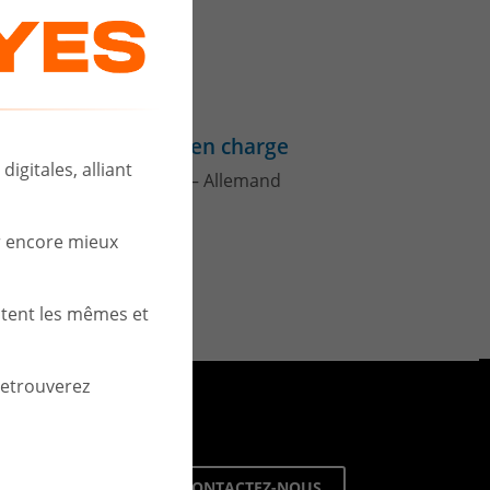
Langues prises en charge
igitales, alliant
Français – Anglais – Allemand
r encore mieux
stent les mêmes et
retrouverez
urg
i
CONTACTEZ-NOUS