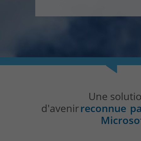
Une soluti
d'avenir
reconnue p
Microso