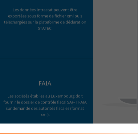
Les données Intrastat peuvent être
exportées sous forme de fichier xml puis
téléchargées sur la plateforme de déclaration
STATEC.
FAIA
Les sociétés établies au Luxembourg doit
fournir le dossier de contrôle fiscal SAF-T FAIA
sur demande des autorités fiscales (format
xml).