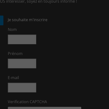
US intéresser, soyez en toujours informé !
Je souhaite m'inscrire
Nom
Prénom
E-mail
Verification CAPTCHA