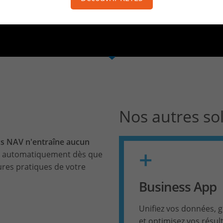
matisation avancée et expertise sectoriell
Nos autres so
cs NAV n'entraîne aucun
+
ur automatiquement dès que
eures pratiques de votre
Business App
Unifiez vos données, 
et optimisez vos résul