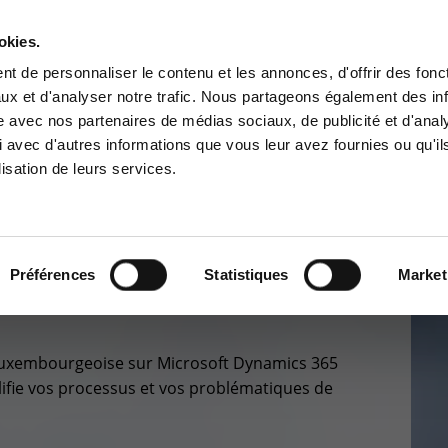
A PROPOS
RÉFÉRENCES
PARTENAIRES
JOBS
okies.
Contactez-nous
t de personnaliser le contenu et les annonces, d'offrir des fonct
ux et d'analyser notre trafic. Nous partageons également des in
BUSINESS SOLUTIONS
CYBER SÉCURITÉ
GOUVERNANCE
SUPPO
site avec nos partenaires de médias sociaux, de publicité et d'anal
ce Clients
Centre de services
 avec d'autres informations que vous leur avez fournies ou qu'il
lisation de leurs services.
à la zone d'information
Support pour incidents & dem
ée aux clients :
de services
 gestion
>
cLux365
pace client
+32(0)800/12.712 (Belgiq
Fr)
Préférences
Statistiques
Market
+32(0)800/12.812 (Belgiq
Nl)
+352 8002 45 46
(Luxembourg - Fr)
ité luxembourgeoise sur Microsoft Dynamics 365
support-cpld@keyes.eu
lifie vos processus et vos problématiques de