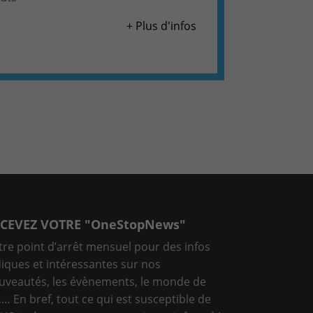
+ Plus d'infos
CEVEZ VOTRE "OneStopNews"
tre point d’arrêt mensuel pour des infos
diques et intéressantes sur nos
uveautés, les évènements, le monde de
T,… En bref, tout ce qui est susceptible de