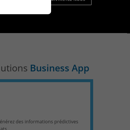
e
lutions
Business App
générez des informations prédictives
tats