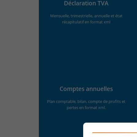
Déclaration TVA
Mensuelle, trimestrielle, annuelle et état
récapitulatif en format xml
Comptes annuelles
Plan comptable, bilan, compte de profits et
pertes en format xml.