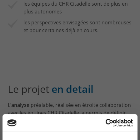
les équipes du CHR Citadelle sont de plus en
plus autonomes
les perspectives envisagées sont nombreuses
et pour certaines déjà en cours.
Le projet
en detail
L’
analyse
préalable, réalisée en étroite collaboration
avec les équipes CHR Citadelle, a permis de définir
un périmètre très précis avec des objectifs
clairement identifiés et compris.