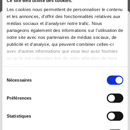
Ce site web utilise des cookies.
Les cookies nous permettent de personnaliser le contenu
Transformer le service public avec
et les annonces, d'offrir des fonctionnalités relatives aux
×
l’IA : le témoignage du SPW
médias sociaux et d'analyser notre trafic. Nous
accompagné par Computerland
partageons également des informations sur l'utilisation de
17 Dec 2025
notre site avec nos partenaires de médias sociaux, de
publicité et d'analyse, qui peuvent combiner celles-ci
avec d'autres informations que vous leur avez fournies
Computerland devient KEYES, votre partenaire
TechXperience
ou qu'ils ont collectées lors de votre utilisation de leurs
belge de référence en solutions digitales, alliant
12 Dec 2025
services.
proximité et expertises sectorielles.
Sélection
Cette évolution marque une nouvelle étape, avec
Nécessaires
du
Connect 2025
une offre plus complète pour encore mieux
consentement
12 Dec 2025
accompagner votre transformation digitale.
Préférences
Pour vous, l’essentiel reste inchangé. Vos
personnes de contact habituelles restent les
Statistiques
mêmes et notre helpdesk continue de vous
accompagner au quotidien.
Computerland certifié Copilot