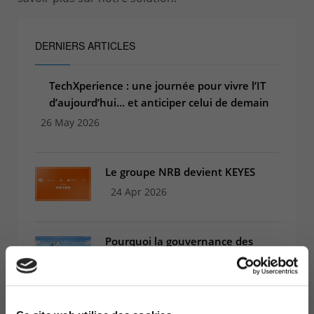
DERNIERS ARTICLES
TechXperience : une journée pour vivre l’IT
d’aujourd’hui… et anticiper celui de demain
26 May 2026
Le groupe NRB devient KEYES
24 Apr 2026
Pourquoi la gouvernance des
données devient l’infrastructure
centrale de l’IA
18 Mar 2026