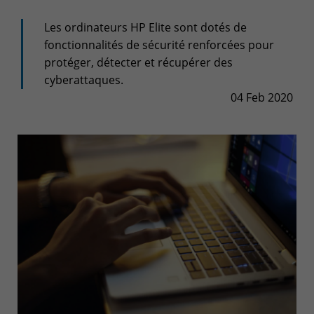
+32(0)800/12.712 (Fr)
+32(0)800/12.812 (Nl)
Les ordinateurs HP Elite sont dotés de
support-cpld@keyes.eu
fonctionnalités de sécurité renforcées pour
Customer services
protéger, détecter et récupérer des
Delivery
cyberattaques.
04 Feb 2020
+32(0)4 239.89.39
logistics-cpld@keyes.eu
Billing service
invoice-cpld@keyes.eu
CONTACT & ACCESS MAP