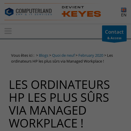
×
EN
Contact-us
Contact
& Access
Information request
You have a question ? Need information? do not hesitate to
Vous êtes ici :
>
Blogs
>
Quoi de neuf
>
February 2020
>
Les
contact us
ordinateurs HP les plus sûrs via Managed Workplace !
+32(0)800 12 512
info-cpld@keyes.eu
LES ORDINATEURS
Customer area
HP LES PLUS SÛRS
Access to the information area reserved for customers:
Customer area
VIA MANAGED
Services Center
WORKPLACE !
Support for incidents & service requests