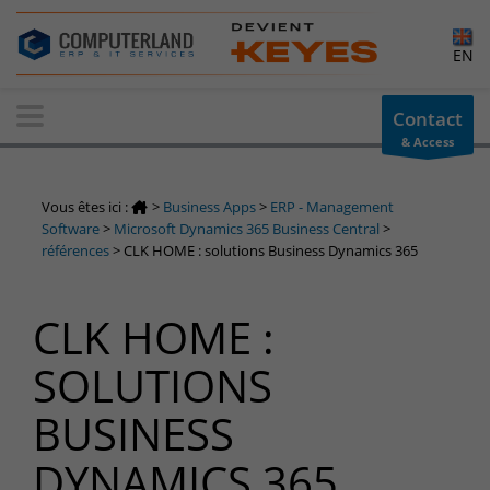
×
EN
Contact-us
Contact
& Access
Information request
You have a question ? Need information? do not hesitate to
Vous êtes ici :
>
Business Apps
>
ERP - Management
contact us
Software
>
Microsoft Dynamics 365 Business Central
>
références
>
CLK HOME : solutions Business Dynamics 365
+32(0)800 12 512
info-cpld@keyes.eu
Customer area
CLK HOME :
Access to the information area reserved for customers:
SOLUTIONS
Customer area
Services Center
BUSINESS
Support for incidents & service requests
DYNAMICS 365