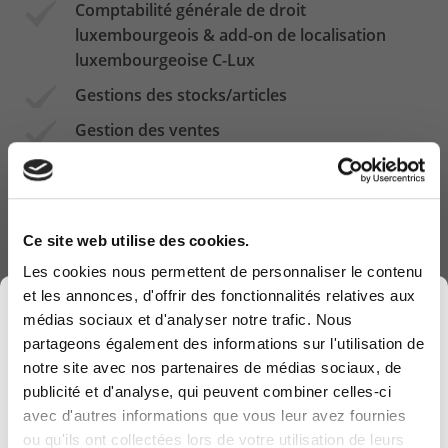
Comptabilité générale de droit
luxembourgeois & add-on de localisation
luxembourgeoise C-Lux
Gestions des stocks/articles
Gestion des ventes
Gestion des achats
Gestion des projets
Ce site web utilise des cookies.
COMPUTERLAND leur a également mis en place
Les cookies nous permettent de personnaliser le contenu
Microsoft Dynamics 365 for Sales
pour le suivi des
et les annonces, d'offrir des fonctionnalités relatives aux
×
prospects et clients, les deux outils étant
médias sociaux et d'analyser notre trafic. Nous
synchronisés.
partageons également des informations sur l'utilisation de
notre site avec nos partenaires de médias sociaux, de
publicité et d'analyse, qui peuvent combiner celles-ci
avec d'autres informations que vous leur avez fournies
Computerland devient KEYES, votre partenaire
ou qu'ils ont collectées lors de votre utilisation de leurs
belge de référence en solutions digitales, alliant