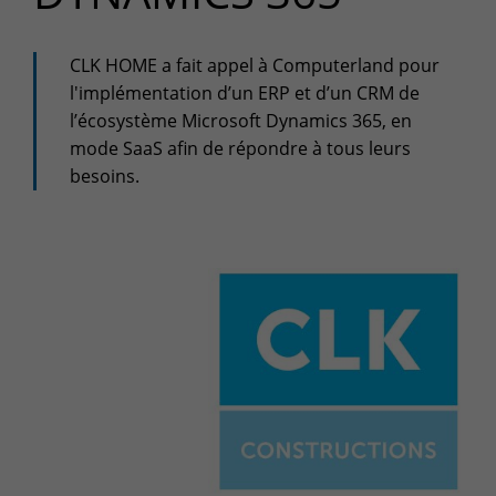
+32(0)800/12.712 (Fr)
+32(0)800/12.812 (Nl)
support-cpld@keyes.eu
CLK HOME a fait appel à Computerland pour
Customer services
l'implémentation d’un ERP et d’un CRM de
l’écosystème Microsoft Dynamics 365, en
Delivery
mode SaaS afin de répondre à tous leurs
+32(0)4 239.89.39
besoins.
logistics-cpld@keyes.eu
Billing service
invoice-cpld@keyes.eu
CONTACT & ACCESS MAP