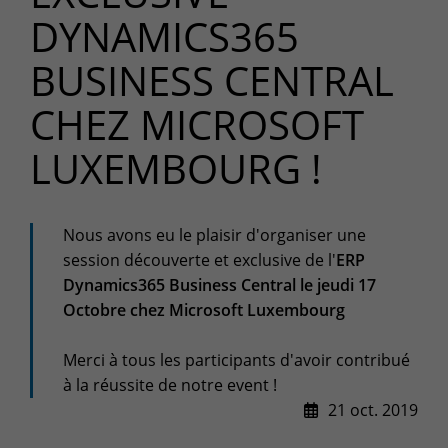
DYNAMICS365
Espace client
Centre de services
BUSINESS CENTRAL
Support pour incidents & demandes de services
CHEZ MICROSOFT
+32(0)800/12.712 (Belgique - Fr)
LUXEMBOURG !
+32(0)800/12.812 (Belgique - Nl)
+352 8002 45 46 (Luxembourg - Fr)
support-cpld@keyes.eu
Service Clients
Nous avons eu le plaisir d'organiser une
session découverte et exclusive de l'
ERP
Suivi des livraisons
Dynamics365 Business Central le jeudi 17
+32(0)4 239.89.39
Octobre chez Microsoft Luxembourg
logistics-cpld@keyes.eu
Merci à tous les participants d'avoir contribué
Service Facturation
à la réussite de notre event !
compta-cpld@keyes.eu
21 oct. 2019