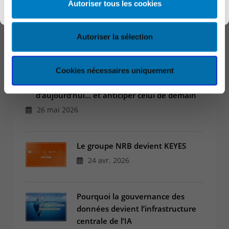
Autoriser tous les cookies
Autoriser la sélection
DERNIERS ARTICLES
Cookies nécessaires uniquement
TechXperience : une journée pour vivre l’IT
d’aujourd’hui… et anticiper celui de demain
26 mai 2026
Le groupe NRB devient KEYES
24 avr. 2026
Pourquoi la gouvernance des
données devient l’infrastructure
centrale de l’IA