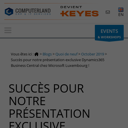
×
EN
Contactez-nous
EVENTS
& WORKSHOPS
Demande d'informations
Vous avez une question ? Besoin d'un renseignement ?
Vous êtes ici :
>
Blogs
>
Quoi de neuf
>
October 2019
>
N'hésitez pas à nous contacter
Succès pour notre présentation exclusive Dynamics365
Business Central chez Microsoft Luxembourg !
Belgique
+32(0)800 12 512
SUCCÈS POUR
info-cpld@keyes.eu
Luxembourg
NOTRE
+352 26 59 06 86
PRÉSENTATION
info-cpld@keyes.eu
Espace Clients
EXCLUSIVE
Accès à la zone d'information réservée aux clients :