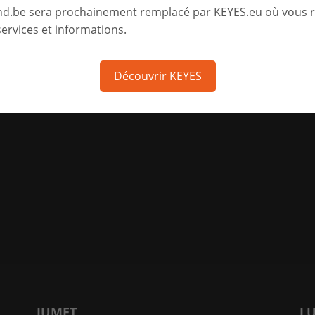
nd.be sera prochainement remplacé par KEYES.eu où vous 
ervices et informations.
Découvrir KEYES
JUMET
L