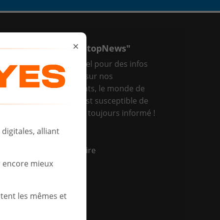
×
CEVEZ VOTRE "OneStopNews"
tre point d’arrêt mensuel pour des infos
diques et intéressantes sur nos
uveautés, les évènements, le monde de
T,… En bref, tout ce qui est susceptible de
US intéresser, soyez en toujours informé !
igitales, alliant
Je souhaite m'inscrire
r encore mieux
Nom
stent les mêmes et
Prénom