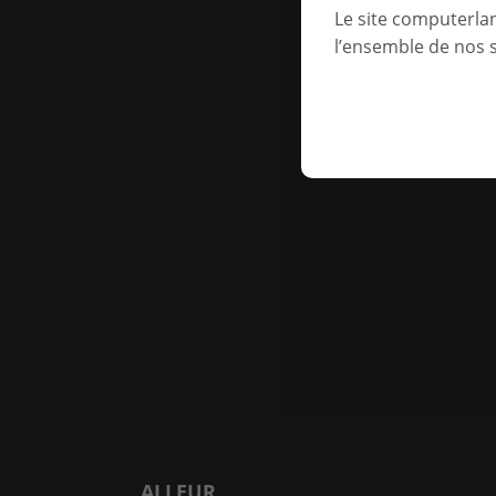
Le site computerla
l’ensemble de nos s
ALLEUR