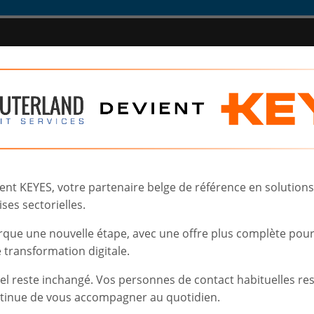
CONTACT & PLAN D'ACCES
RE
Vo
lu
no
l’I
VO
t KEYES, votre partenaire belge de référence en solutions d
g)
ses sectorielles.
rque une nouvelle étape, avec une offre plus complète pou
transformation digitale.
iel reste inchangé. Vos personnes de contact habituelles re
tinue de vous accompagner au quotidien.