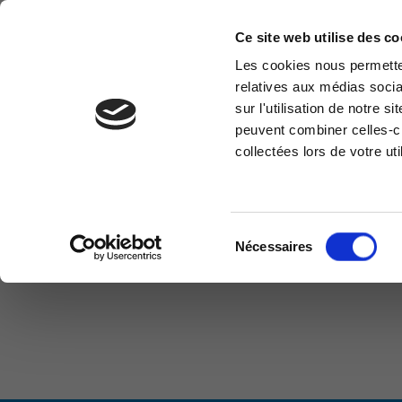
Ce site web utilise des co
Les cookies nous permetten
relatives aux médias socia
CLOUD & INFRA
MODERN WORKPLACE
sur l'utilisation de notre 
Demande d'informations
Espa
peuvent combiner celles-ci
collectées lors de votre uti
Vous avez une question ? Besoin
Accès 
d'un renseignement ? N'hésitez pas
réserv
à nous contacter
Vous êtes ici :
>
Business Apps
>
ERP - Logiciels de
Es
Belgique
Sélection
Nécessaires
du
+32(0)800 12 512
consentement
info-cpld@keyes.eu
Luxembourg
+352 26 59 06 86
info-cpld@keyes.eu