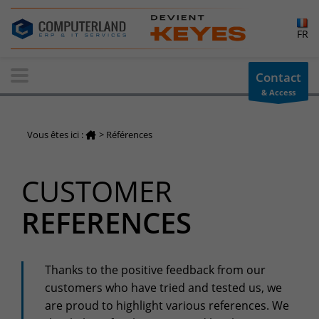
×
FR
Contact-us
Contact
& Access
Information request
You have a question ? Need information? do not hesitate to
Vous êtes ici :
>
Références
contact us
+32(0)800 12 512
CUSTOMER
info-cpld@keyes.eu
Customer area
REFERENCES
Access to the information area reserved for customers:
Customer area
Services Center
Thanks to the positive feedback from our
customers who have tried and tested us, we
Support for incidents & service requests
are proud to highlight various references. We