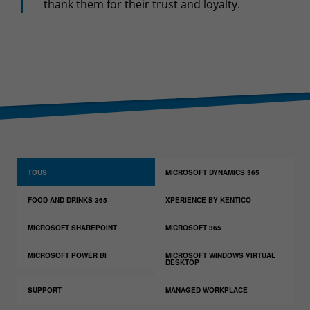
+32(0)800/12.712 (Fr)
thank them for their trust and loyalty.
+32(0)800/12.812 (Nl)
support-cpld@keyes.eu
Customer services
Delivery
+32(0)4 239.89.39
logistics-cpld@keyes.eu
Billing service
TOUS
MICROSOFT DYNAMICS 365
invoice-cpld@keyes.eu
FOOD AND DRINKS 365
XPERIENCE BY KENTICO
CONTACT & ACCESS MAP
MICROSOFT SHAREPOINT
MICROSOFT 365
MICROSOFT POWER BI
MICROSOFT WINDOWS VIRTUAL
DESKTOP
SUPPORT
MANAGED WORKPLACE