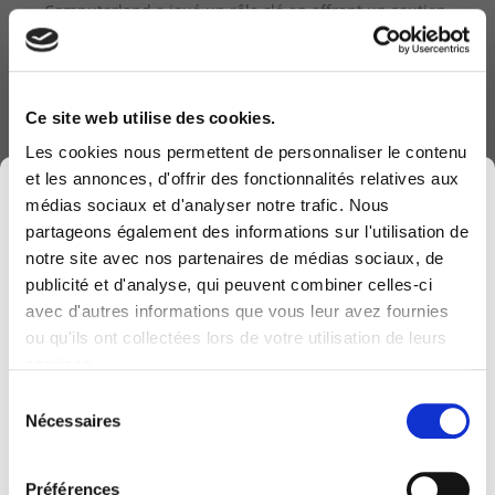
Computerland a joué un rôle clé en offrant un soutien
technique et des formations spécialisées.
Ce site web utilise des cookies.
Les cookies nous permettent de personnaliser le contenu
et les annonces, d'offrir des fonctionnalités relatives aux
×
médias sociaux et d'analyser notre trafic. Nous
partageons également des informations sur l'utilisation de
notre site avec nos partenaires de médias sociaux, de
publicité et d'analyse, qui peuvent combiner celles-ci
avec d'autres informations que vous leur avez fournies
Computerland devient KEYES, votre partenaire
ou qu'ils ont collectées lors de votre utilisation de leurs
belge de référence en solutions digitales, alliant
services.
proximité et expertises sectorielles.
Sélection
Cette évolution marque une nouvelle étape, avec
CROIX ROUGE DE BELGIQUE
Nécessaires
du
D365 BUSINESS CENTRAL : CROIX-ROUGE
une offre plus complète pour encore mieux
consentement
accompagner votre transformation digitale.
Préférences